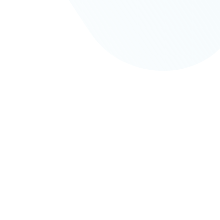
Kami menyediakan
Tangkap seti
layanan videografi
terbaik den
profesional untuk
dokumentasi c
berbagai jenis acara.
elega
HUBUNGI
HUBUN
SEKARANG
SEKAR