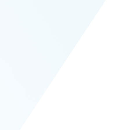
Li
afi